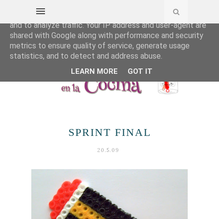
This site uses cookies from Google to deliver its services
and to analyze traffic. Your IP address and user-agent are
shared with Google along with performance and security
metrics to ensure quality of service, generate usage
statistics, and to detect and address abuse.
LEARN MORE
GOT IT
SPRINT FINAL
20.5.09