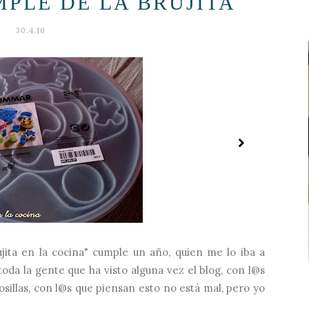
MPLE DE LA BRUJITA
30.4.10
ujita en la cocina" cumple un año, quien me lo iba a
 toda la gente que ha visto alguna vez el blog, con l@s
sillas, con l@s que piensan esto no está mal, pero yo