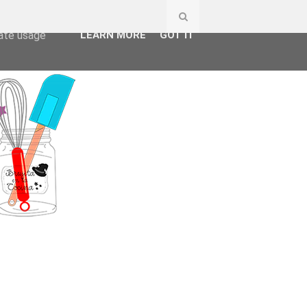
ser-agent
rate usage
LEARN MORE
GOT IT