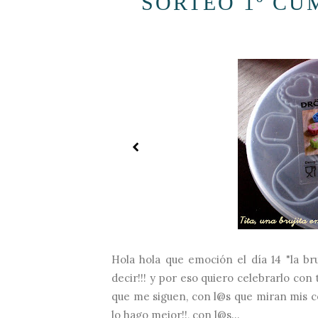
SORTEO 1º CU
Hola hola que emoción el día 14 "la br
decir!!! y por eso quiero celebrarlo con
que me siguen, con l@s que miran mis co
lo hago mejor!!, con l@s...