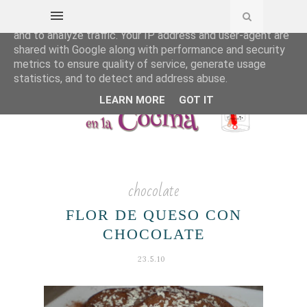
This site uses cookies from Google to deliver its services
and to analyze traffic. Your IP address and user-agent are
shared with Google along with performance and security
metrics to ensure quality of service, generate usage
statistics, and to detect and address abuse.
LEARN MORE
GOT IT
chocolate
FLOR DE QUESO CON
CHOCOLATE
23.5.10