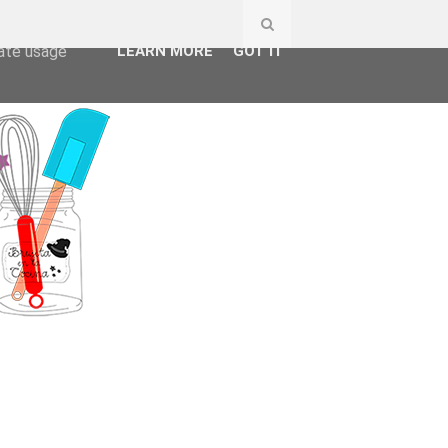
ser-agent
rate usage
LEARN MORE
GOT IT