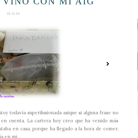
 VINO CON MI AIG
15.11.10
stoy todavía superilusionada asique si alguna frase no
 en cuenta. La cartera hoy creo que ha venido más
taba en casa, porque ha llegado a la hora de comer,
ía en mi...