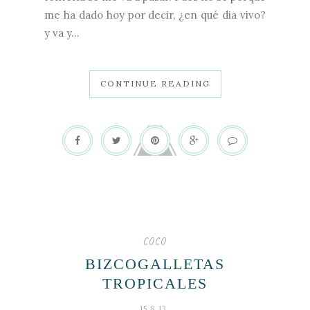
me ha dado hoy por decir, ¿en qué dia vivo?
y va y...
CONTINUE READING
coco
BIZCOGALLETAS
TROPICALES
15.8.13