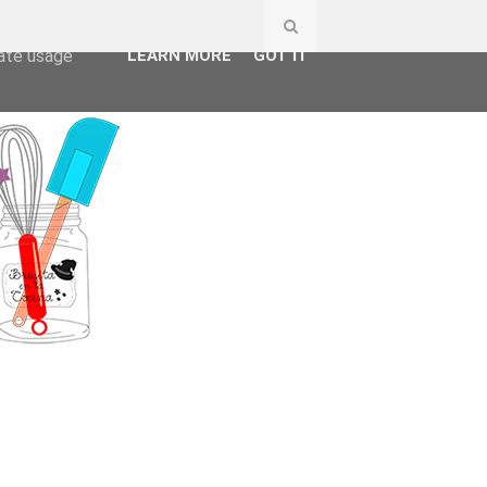
ser-agent
rate usage
LEARN MORE
GOT IT