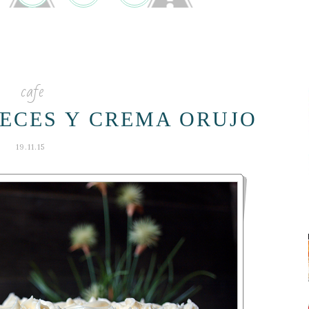
cafe
UECES Y CREMA ORUJO
19.11.15