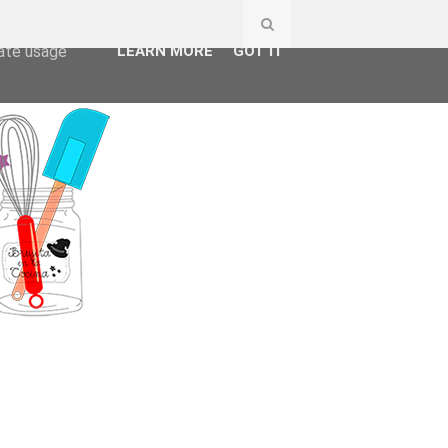
ser-agent
rate usage
LEARN MORE
GOT IT