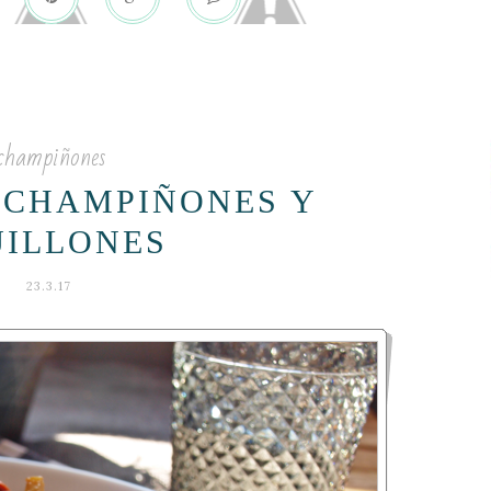
champiñones
 CHAMPIÑONES Y
JILLONES
23.3.17