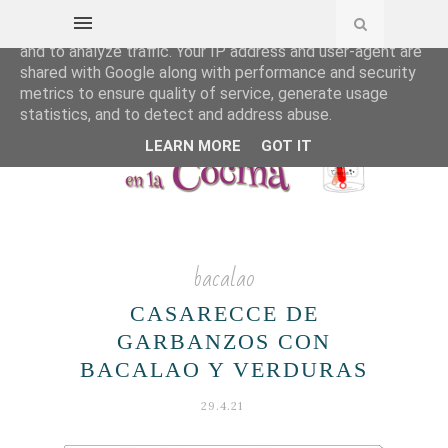
This site uses cookies from Google to deliver its services
and to analyze traffic. Your IP address and user-agent are
shared with Google along with performance and security
metrics to ensure quality of service, generate usage
statistics, and to detect and address abuse.
LEARN MORE
GOT IT
bacalao
CASARECCE DE
GARBANZOS CON
BACALAO Y VERDURAS
29.4.21