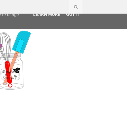
ser-agent
rate usage
LEARN MORE
GOT IT