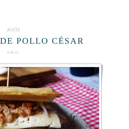
aceite
DE POLLO CÉSAR
4.10.21