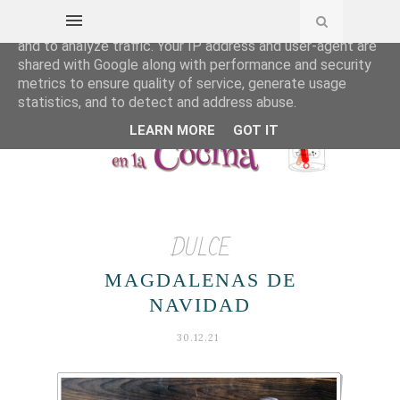
This site uses cookies from Google to deliver its services
and to analyze traffic. Your IP address and user-agent are
shared with Google along with performance and security
metrics to ensure quality of service, generate usage
statistics, and to detect and address abuse.
LEARN MORE
GOT IT
DULCE
MAGDALENAS DE
NAVIDAD
30.12.21