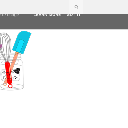
ser-agent
rate usage
LEARN MORE
GOT IT