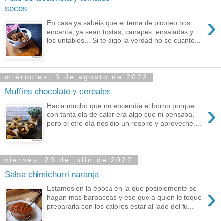
secos
›
En casa ya sabéis que el tema de picoteo nos
encanta, ya sean tostas, canapés, ensaladas y
los untables... Si te digo la verdad no se cuanto...
miércoles, 3 de agosto de 2022
Muffins chocolate y cereales
›
Hacia mucho que no encendía el horno porque
con tanta ola de calor era algo que ni pensaba,
pero el otro día nos dio un respiro y aproveché....
viernes, 29 de julio de 2022
Salsa chimichurri naranja
›
Estamos en la época en la que posiblemente se
hagan más barbacoas y eso que a quien le toque
prepararla con los calores estar al lado del fu...