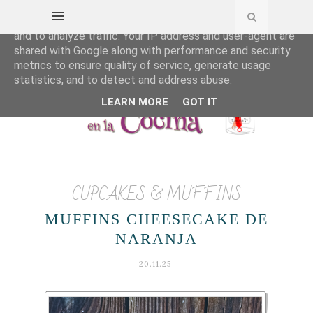
This site uses cookies from Google to deliver its services
and to analyze traffic. Your IP address and user-agent are
shared with Google along with performance and security
metrics to ensure quality of service, generate usage
statistics, and to detect and address abuse.
LEARN MORE
GOT IT
CUPCAKES & MUFFINS
MUFFINS CHEESECAKE DE
NARANJA
20.11.25