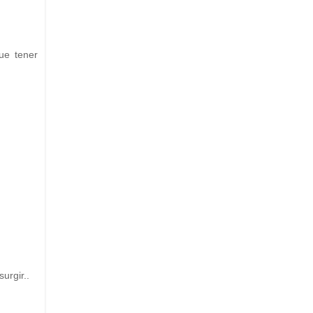
ue tener
urgir..