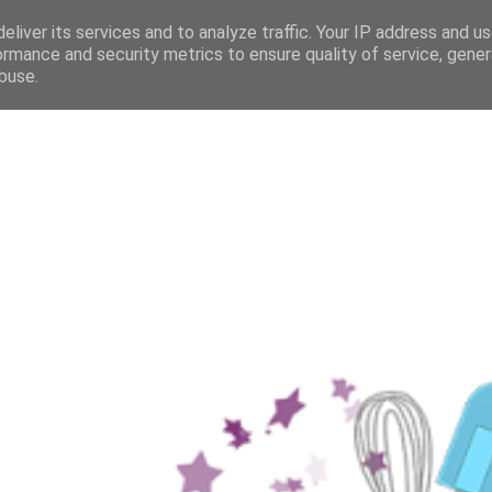
eliver its services and to analyze traffic. Your IP address and u
ormance and security metrics to ensure quality of service, gene
buse.