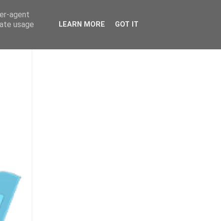
ser-agent
rate usage
LEARN MORE
GOT IT