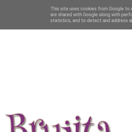
This site uses cookies from Google to d
are shared with Google along with perf
statistics, and to detect and address a