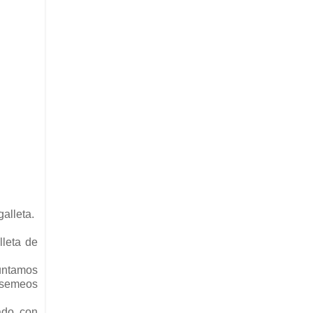
galleta.
lleta de
 untamos
iesemeos
ado con