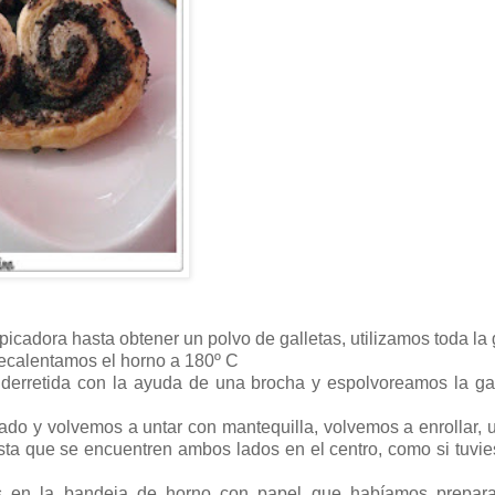
picadora hasta obtener un polvo de galletas, utilizamos toda la 
recalentamos el horno a 180º C
derretida con la ayuda de una brocha y espolvoreamos la ga
lado y volvemos a untar con mantequilla, volvemos a enrollar,
sta que se encuentren ambos lados en el centro, como si tuv
 en la bandeja de horno con papel que habíamos prepar