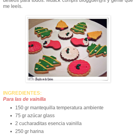
deseos para todos. Muack compis blogguer@s y gente que
me leeís.
INGREDIENTES:
Para las de vainilla
150 gr mantequilla temperatura ambiente
75 gr azúcar glass
2 cucharaditas esencia vainilla
250 gr harina