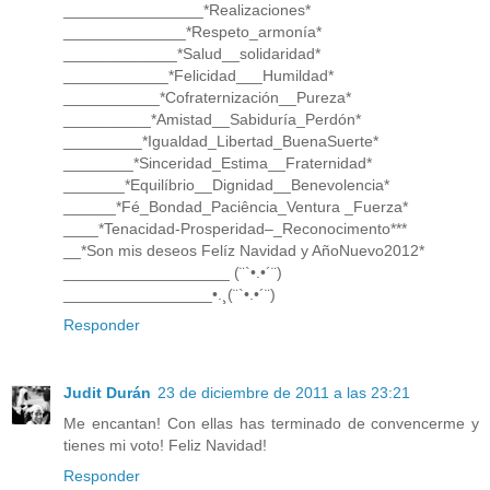
________________*Realizaciones*
______________*Respeto_armonía*
_____________*Salud__solidaridad*
____________*Felicidad___Humildad*
___________*Cofraternización__Pureza*
__________*Amistad__Sabiduría_Perdón*
_________*Igualdad_Libertad_BuenaSuerte*
________*Sinceridad_Estima__Fraternidad*
_______*Equilíbrio__Dignidad__Benevolencia*
______*Fé_Bondad_Paciência_Ventura _Fuerza*
____*Tenacidad-Prosperidad–_Reconocimento***
__*Son mis deseos Felíz Navidad y AñoNuevo2012*
___________________ (¨`•.•´¨)
_________________•.¸(¨`•.•´¨)
Responder
Judit Durán
23 de diciembre de 2011 a las 23:21
Me encantan! Con ellas has terminado de convencerme y
tienes mi voto! Feliz Navidad!
Responder