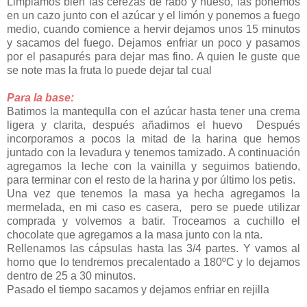
Limpiamos bien las cerezas de rabo y hueso, las ponemos
en un cazo junto con el azúcar y el limón y ponemos a fuego
medio, cuando comience a hervir dejamos unos 15 minutos
y sacamos del fuego. Dejamos enfriar un poco y pasamos
por el pasapurés para dejar mas fino. A quien le guste que
se note mas la fruta lo puede dejar tal cual
Para la base:
Batimos la mantequlla con el azúcar hasta tener una crema
ligera y clarita, después añadimos el huevo Después
incorporamos a pocos la mitad de la harina que hemos
juntado con la levadura y tenemos tamizado. A continuación
agregamos la leche con la vainilla y seguimos batiendo,
para terminar con el resto de la harina y por último los petis.
Una vez que tenemos la masa ya hecha agregamos la
mermelada, en mi caso es casera, pero se puede utilizar
comprada y volvemos a batir. Troceamos a cuchillo el
chocolate que agregamos a la masa junto con la nta.
Rellenamos las cápsulas hasta las 3/4 partes. Y vamos al
horno que lo tendremos precalentado a 180ºC y lo dejamos
dentro de 25 a 30 minutos.
Pasado el tiempo sacamos y dejamos enfriar en rejilla