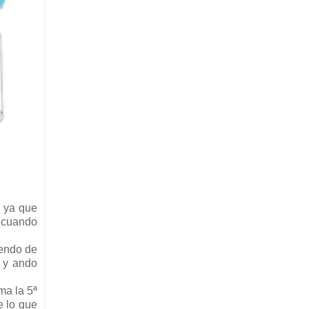
, ya que
n cuando
yendo de
 y ando
ma la 5ª
e lo que