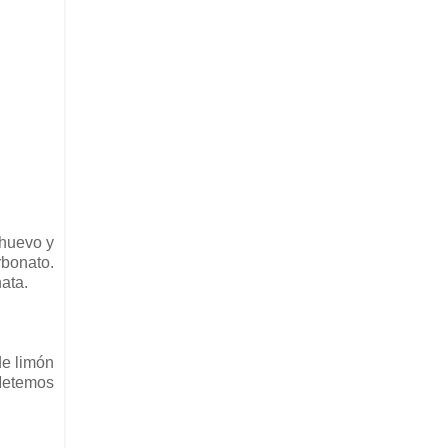
 huevo y
bonato.
ata.
de limón
 Metemos