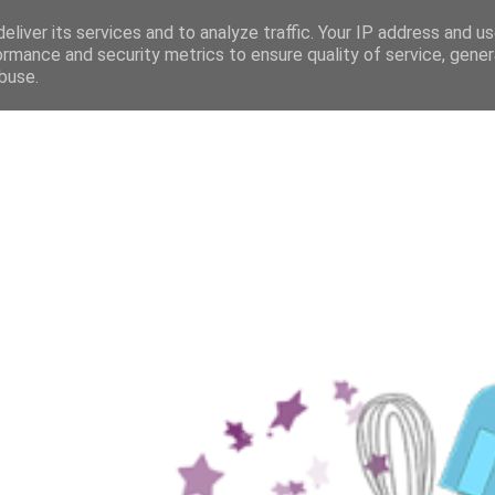
eliver its services and to analyze traffic. Your IP address and u
ormance and security metrics to ensure quality of service, gene
buse.