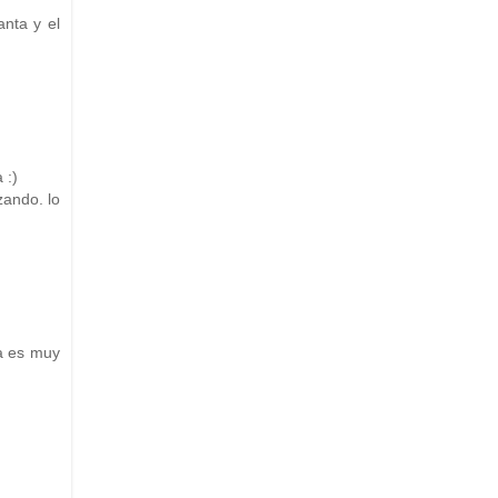
nta y el
 :)
ando. lo
a es muy