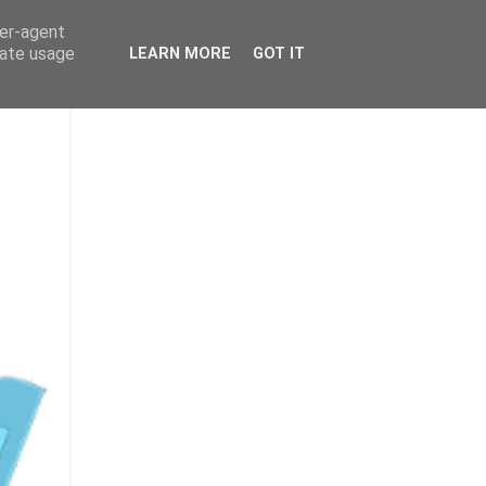
ser-agent
rate usage
LEARN MORE
GOT IT