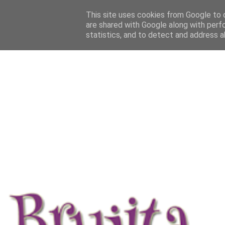
This site uses cookies from Google to d
are shared with Google along with perf
statistics, and to detect and address a