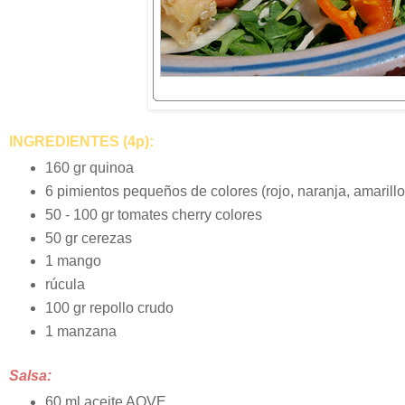
INGREDIENTES (4p):
160 gr quinoa
6 pimientos pequeños de colores (rojo, naranja, amarillo
50 - 100 gr tomates cherry colores
50 gr cerezas
1 mango
rúcula
100 gr repollo crudo
1 manzana
Salsa:
60 ml aceite AOVE