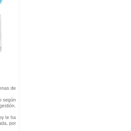
lenas de
ro según
gestión.
oy le ha
ada, por