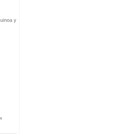
quinoa y
ón