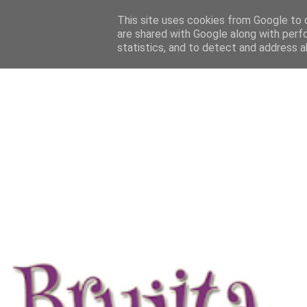
This site uses cookies from Google to d
are shared with Google along with perf
statistics, and to detect and address a