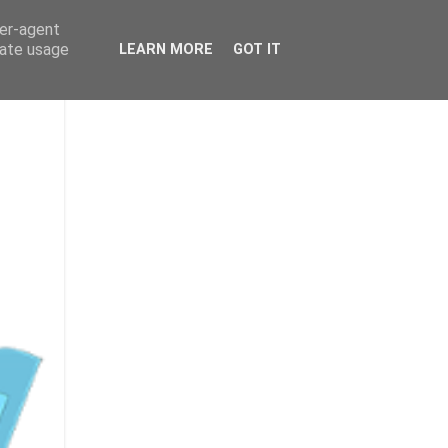
ser-agent
rate usage
LEARN MORE
GOT IT