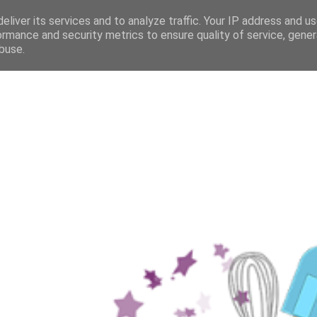
eliver its services and to analyze traffic. Your IP address and u
ormance and security metrics to ensure quality of service, gene
buse.