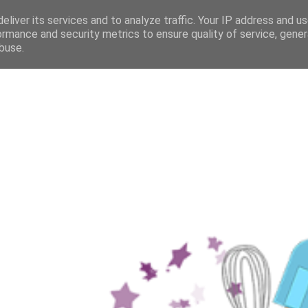
eliver its services and to analyze traffic. Your IP address and u
ormance and security metrics to ensure quality of service, gene
buse.