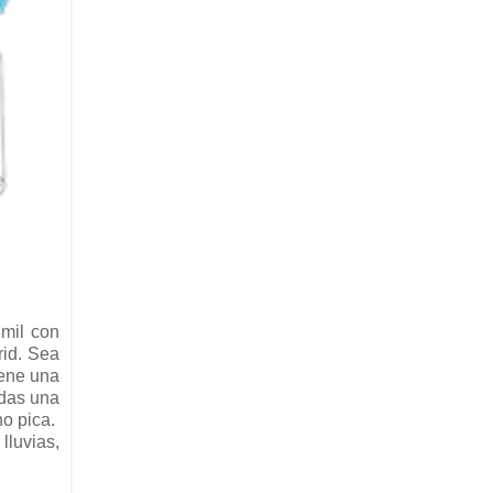
 mil con
rid. Sea
iene una
idas una
no pica.
lluvias,