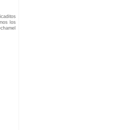
icaditos
mos los
bechamel