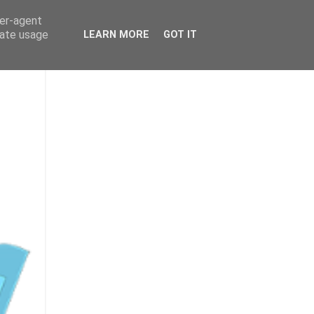
ser-agent
rate usage
LEARN MORE
GOT IT