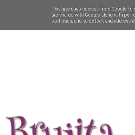
This site uses cookies from Google to d
are shared with Google along with perf
statistics, and to detect and address a