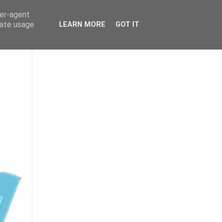
ser-agent
rate usage
LEARN MORE
GOT IT