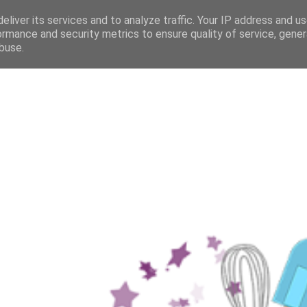
eliver its services and to analyze traffic. Your IP address and u
ormance and security metrics to ensure quality of service, gene
buse.