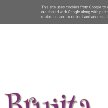
This site uses cookies from Google to d
are shared with Google along with perf
statistics, and to detect and address a