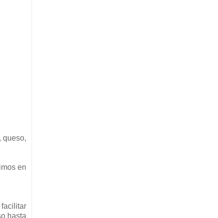
, queso,
cimos en
acilitar
so hasta