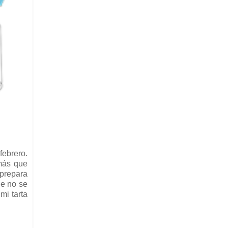
febrero.
 más que
 prepara
ue no se
mi tarta