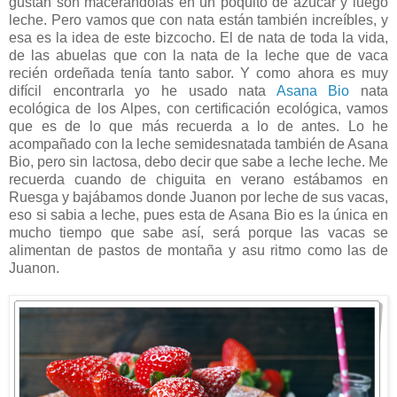
gustan son macerándolas en un poquito de azúcar y luego
leche. Pero vamos que con nata están también increíbles, y
esa es la idea de este bizcocho. El de nata de toda la vida,
de las abuelas que con la nata de la leche que de vaca
recién ordeñada tenía tanto sabor. Y como ahora es muy
difícil encontrarla yo he usado nata
Asana Bio
nata
ecológica de los Alpes, con certificación ecológica, vamos
que es de lo que más recuerda a lo de antes. Lo he
acompañado con la leche semidesnatada también de Asana
Bio, pero sin lactosa, debo decir que sabe a leche leche. Me
recuerda cuando de chiguita en verano estábamos en
Ruesga y bajábamos donde Juanon por leche de sus vacas,
eso si sabia a leche, pues esta de Asana Bio es la única en
mucho tiempo que sabe así, será porque las vacas se
alimentan de pastos de montaña y asu ritmo como las de
Juanon.