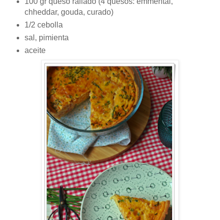
100 gr queso rallado (4 quesos: emmental,
chheddar, gouda, curado)
1/2 cebolla
sal, pimienta
aceite