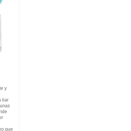
te y
 liar
 unas
onde
or
reo que