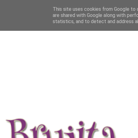
This site uses cookies from Google to d
are shared with Google along with perf
statistics, and to detect and address a