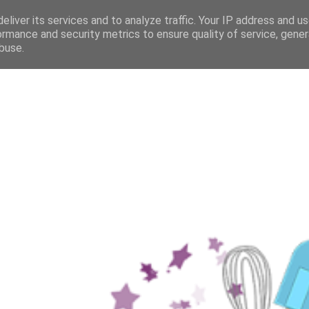
eliver its services and to analyze traffic. Your IP address and u
ormance and security metrics to ensure quality of service, gene
buse.