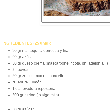
INGREDIENTES (25 unid):
30 gr mantequilla derretida y fría
90 gr azúcar
50 gr queso crema (mascarpone, ricota, philadelphia...)
2 huevos
50 gr zumo limón o limoncello
ralladura 1 limón
1 cta levadura repostería
300 gr harina ( o algo más)
50 gr azúcar