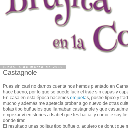
lunes, 4 de marzo de 2019
Castagnole
Pues sin casi no darnos cuenta nos hemos plantado en Carnav
hace bueno, por lo que se puede lucir el traje sin capas y cap
En casa en esta época hacemos
orejuela
s, postre típico y tr
mucho y además me apetecía probar algo nuevo de otras cultu
bolas tipo buñuelos que llamaban castagnole y que casualmen
empezar ví en stories a Isabel que les hacia, y como le soy fi
donde tirar.
El resultado unas bolitas tipo buñuelo, agujero de donut que