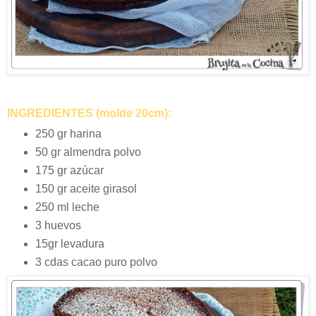
INGREDIENTES (molde 20cm):
250 gr harina
50 gr almendra polvo
175 gr azúcar
150 gr aceite girasol
250 ml leche
3 huevos
15gr levadura
3 cdas cacao puro polvo