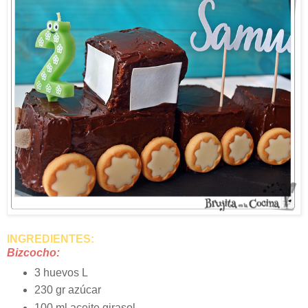
INGREDIENTES:
Bizcocho:
3 huevos L
230 gr azúcar
100 ml aceite girasol