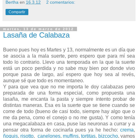
Bertha
en
16.3.12
2 comentarios:
Compartir
martes, 13 de marzo de 2012
Lasaña de Calabaza
Bueno pues hoy es Martes y 13, normalmente es un día que
se asocia a la mala suerte, pero espero que para mí sea
todo lo contrario. Llevo una temporada en la que la suerte
está un poco perdida y no sabe muy bien por donde vivo
porque pasa de largo, así espero que hoy sea al revés,
aunque sé que todo es momentaneo.
Y para que vea que no me importa le doy calabazas pero
preparada de una forma especial, como propuesta una
lasaña, me encanta la pasta y siempre intento probar de
distintas maneras. Esa es la suerte que se tiene cuando se
come de todo (bueno de casi todo, siempre hay algo que o
me da pena, como el conejo o no me gusta). Y como tenía
una megacalabaza en casa, puse las neuronas a currar y a
pensar otra forma de cocinarla pues ya he hecho:
crema
,
ñoquis
,
risotto
,
canelones
,
muffins
,
tortitas
,
bizcocho
, vamos