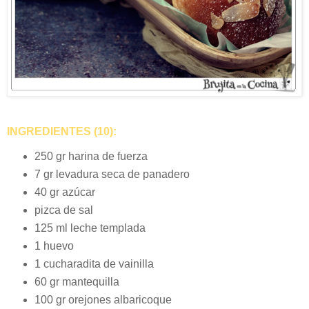
INGREDIENTES (10):
250 gr harina de fuerza
7 gr levadura seca de panadero
40 gr azúcar
pizca de sal
125 ml leche templada
1 huevo
1 cucharadita de vainilla
60 gr mantequilla
100 gr orejones albaricoque