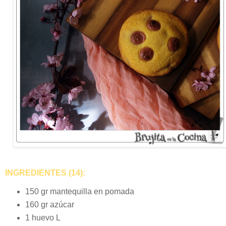
INGREDIENTES (14):
150 gr mantequilla en pomada
160 gr azúcar
1 huevo L