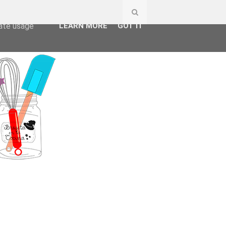
ser-agent
rate usage
LEARN MORE
GOT IT