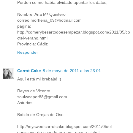
Perdon se me había olvidado apuntar los datos,
Nombre: Ana Mª Quintero
correo:morhena_09@hotmail.com
página:
http://comerybesartodoesempezar.blogspot.com/2011/05/co
ctel-verano.html
Província: Cádiz
Responder
Carrot Cake
8 de mayo de 2011 a las 23:01
Aquí está mi brebaje! :)
Reyes de Vicente
soulweeper88@gmail.com
Asturias
Batido de Orejas de Oso
http://mysweetcarrotcake.blogspot.com/2011/05/el-
desayuno-de-cuando-era-una-enana-y.html