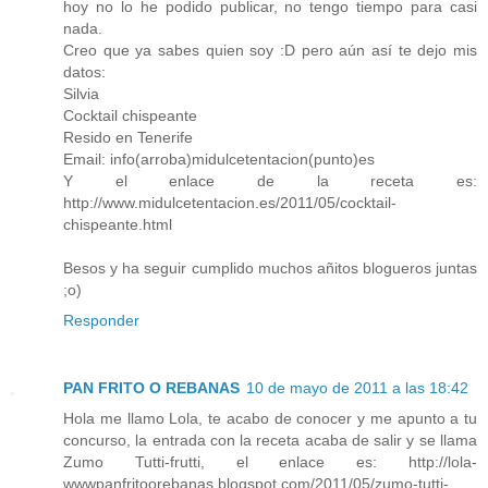
hoy no lo he podido publicar, no tengo tiempo para casi
nada.
Creo que ya sabes quien soy :D pero aún así te dejo mis
datos:
Silvia
Cocktail chispeante
Resido en Tenerife
Email: info(arroba)midulcetentacion(punto)es
Y el enlace de la receta es:
http://www.midulcetentacion.es/2011/05/cocktail-
chispeante.html
Besos y ha seguir cumplido muchos añitos blogueros juntas
;o)
Responder
PAN FRITO O REBANAS
10 de mayo de 2011 a las 18:42
Hola me llamo Lola, te acabo de conocer y me apunto a tu
concurso, la entrada con la receta acaba de salir y se llama
Zumo Tutti-frutti, el enlace es: http://lola-
wwwpanfritoorebanas.blogspot.com/2011/05/zumo-tutti-