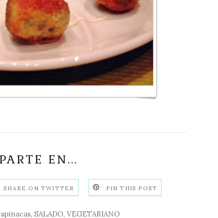
ARTE EN...
SHARE ON TWITTER
PIN THIS POST
espinacas
,
SALADO
,
VEGETARIANO