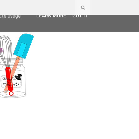
ser-agent
rate usage
LEARN MORE
GOT IT