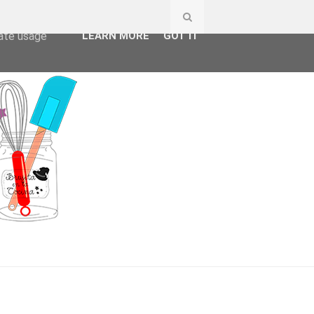
ser-agent
rate usage
LEARN MORE
GOT IT