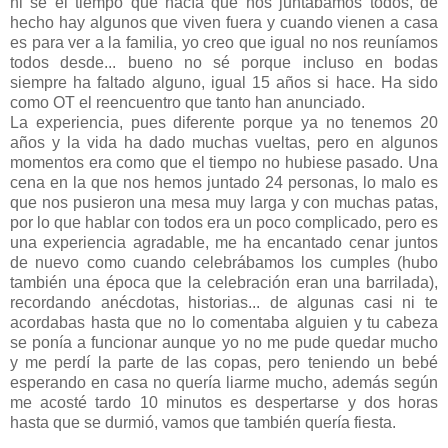
ni sé el tiempo que hacía que nos juntábamos todos, de
hecho hay algunos que viven fuera y cuando vienen a casa
es para ver a la familia, yo creo que igual no nos reuníamos
todos desde... bueno no sé porque incluso en bodas
siempre ha faltado alguno, igual 15 años si hace. Ha sido
como OT el reencuentro que tanto han anunciado.
La experiencia, pues diferente porque ya no tenemos 20
años y la vida ha dado muchas vueltas, pero en algunos
momentos era como que el tiempo no hubiese pasado. Una
cena en la que nos hemos juntado 24 personas, lo malo es
que nos pusieron una mesa muy larga y con muchas patas,
por lo que hablar con todos era un poco complicado, pero es
una experiencia agradable, me ha encantado cenar juntos
de nuevo como cuando celebrábamos los cumples (hubo
también una época que la celebración eran una barrilada),
recordando anécdotas, historias... de algunas casi ni te
acordabas hasta que no lo comentaba alguien y tu cabeza
se ponía a funcionar aunque yo no me pude quedar mucho
y me perdí la parte de las copas, pero teniendo un bebé
esperando en casa no quería liarme mucho, además según
me acosté tardo 10 minutos es despertarse y dos horas
hasta que se durmió, vamos que también quería fiesta.