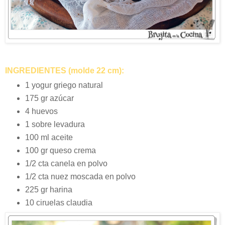
INGREDIENTES (molde 22 cm):
1 yogur griego natural
175 gr azúcar
4 huevos
1 sobre levadura
100 ml aceite
100 gr queso crema
1/2 cta canela en polvo
1/2 cta nuez moscada en polvo
225 gr harina
10 ciruelas claudia