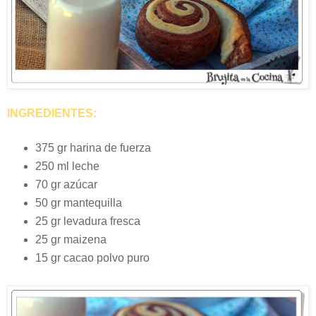
INGREDIENTES:
375 gr harina de fuerza
250 ml leche
70 gr azúcar
50 gr mantequilla
25 gr levadura fresca
25 gr maizena
15 gr cacao polvo puro