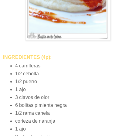
INGREDIENTES (4p):
4 carrilleras
1/2 cebolla
1/2 puerro
1 ajo
3 clavos de olor
6 bolitas pimienta negra
1/2 rama canela
corteza de naranja
1 ajo