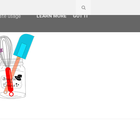
ser-agent
rate usage
LEARN MORE
GOT IT