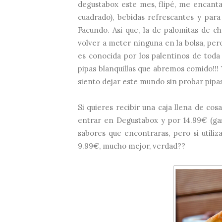
degustabox
este mes, flipé, me encantab
cuadrado), bebidas
refrescantes
y par
Facundo
. Asi que, la de palomitas de 
volver a meter ninguna en la bolsa, pero
es conocida por los palentinos de toda 
pipas blanquillas que abremos comido!!! Y
siento dejar este mundo sin probar pipa
Si quieres recibir una caja llena de cos
entrar en
Degustabox
y por 14.99€ (gas
sabores que encontraras, pero si utiliz
9.99€, mucho mejor, verdad??