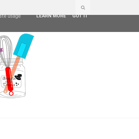
ser-agent
rate usage
LEARN MORE
GOT IT