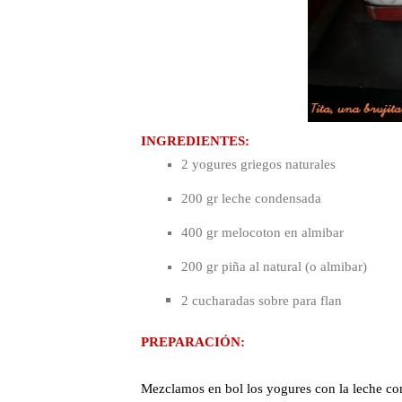
INGREDIENTES:
2 yogures griegos naturales
200 gr leche condensada
400 gr melocoton en almibar
200 gr piña al natural (o almibar)
2 cucharadas sobre para flan
PREPARACIÓN:
Mezclamos en bol los yogures con la leche c