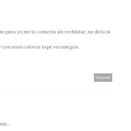
o me lo comería sin rechistar, no diría ni
y con unos colores tope veraniegos.
Responder
mm...