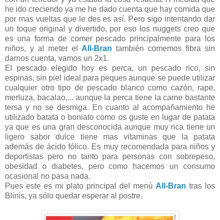
he ido creciendo ya me he dado cuenta que hay comida que
por mas vueltas que le des es así. Pero sigo intentando dar
un toque original y divertido, por eso los nuggets creo que
es una forma de comer pescado principalmente para los
niños, y al meter el
All-Bran
también comemos fibra sin
darnos cuenta, vamos un 2x1.
El pescado elegido hoy es perca, un pescado rico, sin
espinas, sin piel ideal para peques aunque se puede utilizar
cualquier otro tipo de pescado blanco como cazón, rape,
merluza, bacalao,... aunque la perca tiene la carne bastante
tersa y no se desmiga. En cuanto al acompañamiento he
utilizado batata o boniato como os guste en lugar de patata
ya que es una gran desconocida aunque muy rica tiene un
ligero sabor dulce tiene mas vitaminas que la patata
además de ácido fólico. Es muy recomendada para niños y
deportistas pero no tanto para personas con sobrepeso,
obesidad o diabetes, pero como hacemos un consumo
ocasional no pasa nada.
Pues este es mi plato principal del menú
All-Bran
tras los
Blinis, ya sólo quedar esperar al postre.