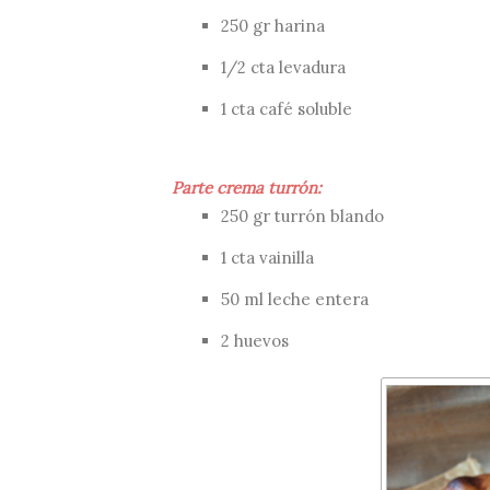
250 gr harina
1/2 cta levadura
1 cta café soluble
Parte crema turrón:
250 gr turrón blando
1 cta vainilla
50 ml leche entera
2 huevos