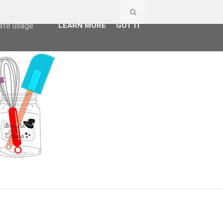
ser-agent
rate usage
LEARN MORE
GOT IT