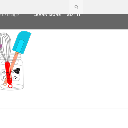
ser-agent
rate usage
LEARN MORE
GOT IT