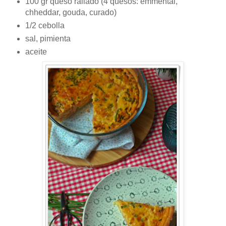
100 gr queso rallado (4 quesos: emmental,
chheddar, gouda, curado)
1/2 cebolla
sal, pimienta
aceite