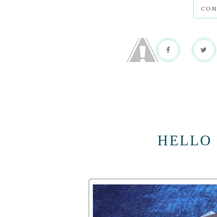
CON
HELLO