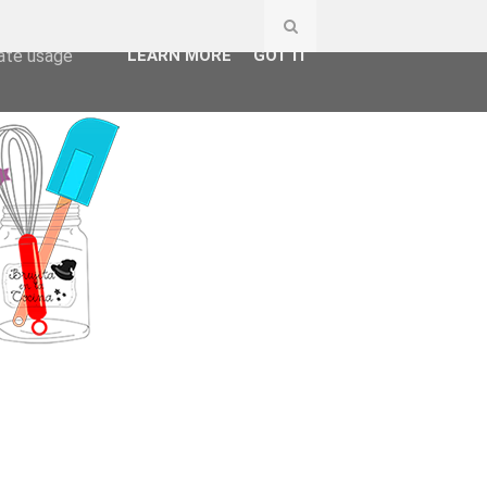
ser-agent
rate usage
LEARN MORE
GOT IT