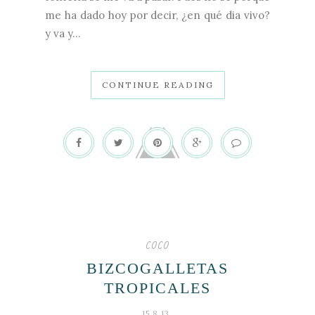
me ha dado hoy por decir, ¿en qué dia vivo?
y va y...
CONTINUE READING
coco
BIZCOGALLETAS
TROPICALES
15.8.13