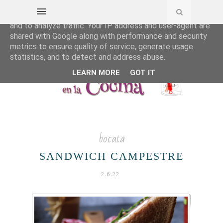
This site uses cookies from Google to deliver its services
and to analyze traffic. Your IP address and user-agent are
shared with Google along with performance and security
metrics to ensure quality of service, generate usage
statistics, and to detect and address abuse.
LEARN MORE
GOT IT
bocata
SANDWICH CAMPESTRE
2.6.22