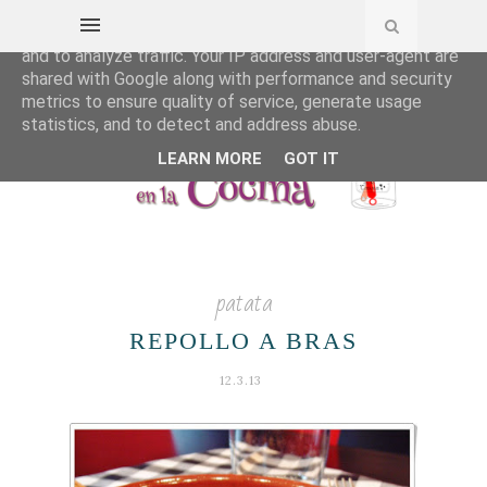
This site uses cookies from Google to deliver its services
and to analyze traffic. Your IP address and user-agent are
shared with Google along with performance and security
metrics to ensure quality of service, generate usage
statistics, and to detect and address abuse.
LEARN MORE
GOT IT
patata
REPOLLO A BRAS
12.3.13