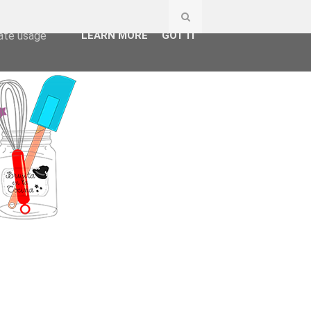
ser-agent
rate usage
LEARN MORE
GOT IT