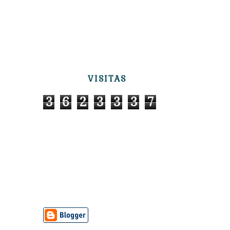
VISITAS
3
6
2
3
3
3
7