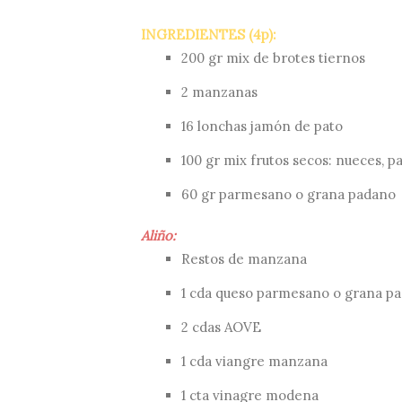
INGREDIENTES (4p):
200 gr mix de brotes tiernos
2 manzanas
16 lonchas jamón de pato
100 gr mix frutos secos: nueces, pas
60 gr parmesano o grana padano
Aliño:
Restos de manzana
1 cda queso parmesano o grana p
2 cdas AOVE
1 cda viangre manzana
1 cta vinagre modena