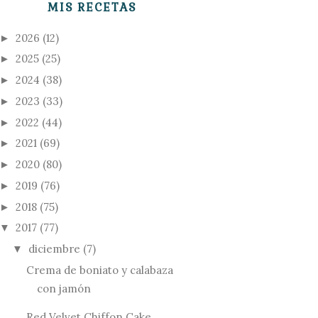
MIS RECETAS
2026
(12)
►
2025
(25)
►
2024
(38)
►
2023
(33)
►
2022
(44)
►
2021
(69)
►
2020
(80)
►
2019
(76)
►
2018
(75)
►
2017
(77)
▼
diciembre
(7)
▼
Crema de boniato y calabaza
con jamón
Red Velvet Chiffon Cake