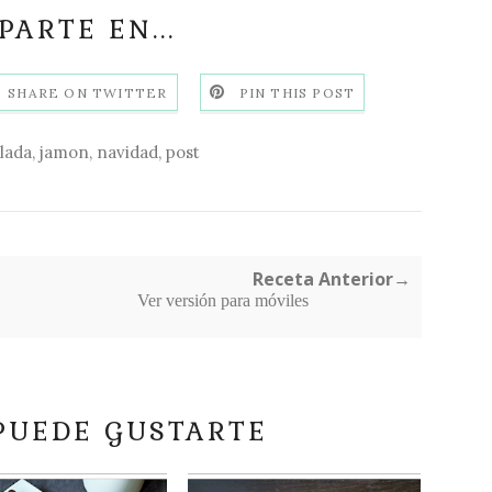
ARTE EN...
SHARE ON TWITTER
PIN THIS POST
lada
,
jamon
,
navidad
,
post
Receta Anterior→
Ver versión para móviles
PUEDE GUSTARTE