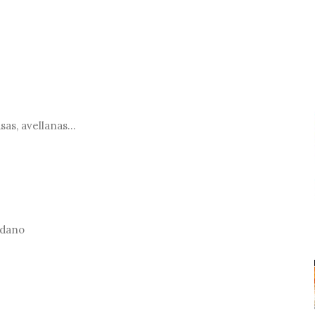
as, avellanas...
adano