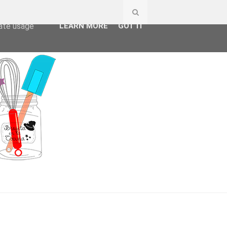
ser-agent
rate usage
LEARN MORE
GOT IT