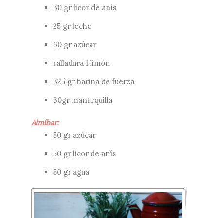
30 gr licor de anís
25 gr leche
60 gr azúcar
ralladura 1 limón
325 gr harina de fuerza
60gr mantequilla
Almíbar:
50 gr azúcar
50 gr licor de anís
50 gr agua