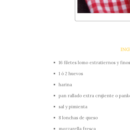
ING
16 filetes lomo extratiernos y fino
1 ó 2 huevos
harina
pan rallado extra crujiente o pank
sal y pimienta
8 lonchas de queso
mozzarella fresca