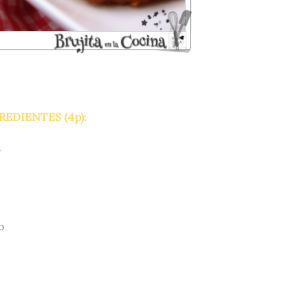
REDIENTES (4p):
s
o