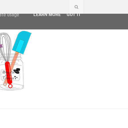
ser-agent
rate usage
LEARN MORE
GOT IT